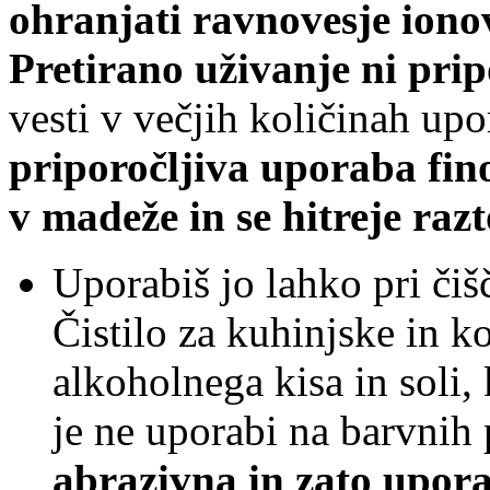
ohranjati ravnovesje
iono
Pretirano uživanje ni prip
vesti v večjih količinah u
priporočljiva uporaba fino m
v madeže in se hitreje razt
Uporabiš jo lahko pri čiš
Čistilo za kuhinjske in k
alkoholnega kisa in soli,
je ne uporabi na barvnih
abrazivna in zato upora