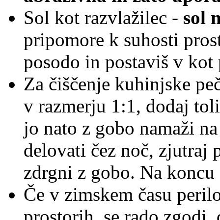
Sol kot razvlažilec -
sol 
pripomore k suhosti prost
posodo in postaviš v kot 
Za čiščenje kuhinjske pe
v razmerju 1:1, dodaj tol
jo nato z gobo namaži na 
delovati čez noč, zjutraj
zdrgni z gobo. Na koncu z
Če v zimskem času perilo 
prostorih, se rado zgodi,