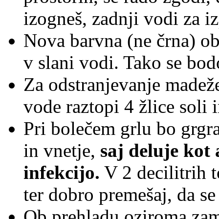
izogneš, zadnji vodi za iz
Nova barvna (ne črna) obl
v slani vodi. Tako se bod
Za odstranjevanje madežev
vode raztopi 4 žlice soli
Pri bolečem grlu bo grgra
in vnetje,
saj deluje kot
infekcijo.
V 2 decilitrih 
ter dobro premešaj, da se 
Ob prehladu oziroma za