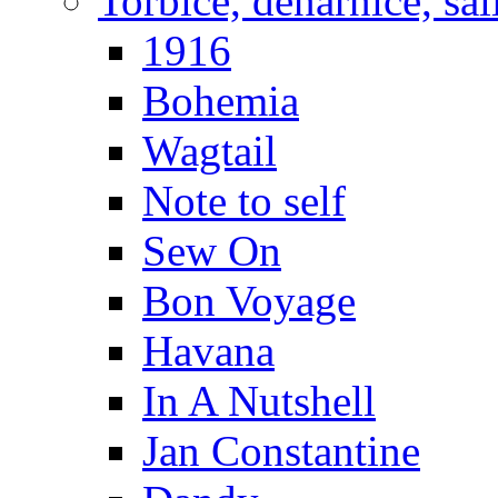
Torbice, denarnice, šal
1916
Bohemia
Wagtail
Note to self
Sew On
Bon Voyage
Havana
In A Nutshell
Jan Constantine