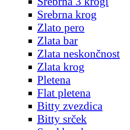
Srebrna 3 krogi
Srebrna krog
Zlato pero
Zlata bar
Zlata neskončnost
Zlata krog
Pletena
Flat pletena
Bitty zvezdica
Bitty srček