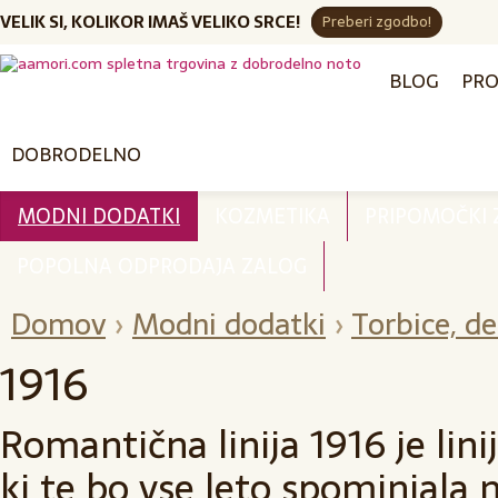
VELIK SI, KOLIKOR IMAŠ VELIKO SRCE!
Preberi zgodbo!
BLOG
PRO
DOBRODELNO
MODNI DODATKI
KOZMETIKA
PRIPOMOČKI
POPOLNA ODPRODAJA ZALOG
Domov
›
Modni dodatki
›
Torbice, de
1916
Romantična linija 1916 je lin
ki te bo vse leto spominjala