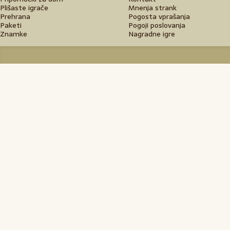
Plišaste igrače
Mnenja strank
Prehrana
Pogosta vprašanja
Paketi
Pogoji poslovanja
Znamke
Nagradne igre