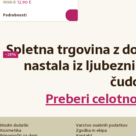
17,95 €
12,90 €
Podrobnosti
Spletna trgovina z d
-28%
nastala iz ljubezni
čud
Preberi celotn
Modni dodatki
Varstvo osebnih podatkov
Kozmetika
Zgodba in ekipa
Pripomočki za dom
Kontakt