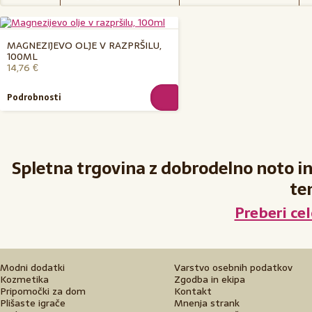
MAGNEZIJEVO OLJE V RAZPRŠILU,
100ML
14,76 €
Podrobnosti
Spletna trgovina z dobrodelno noto in z
te
Preberi ce
Modni dodatki
Varstvo osebnih podatkov
Kozmetika
Zgodba in ekipa
Pripomočki za dom
Kontakt
Plišaste igrače
Mnenja strank