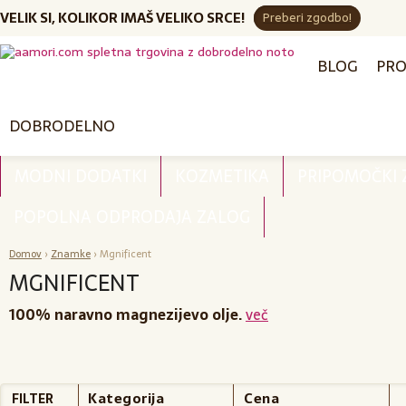
VELIK SI, KOLIKOR IMAŠ VELIKO SRCE!
Preberi zgodbo!
BLOG
PRO
DOBRODELNO
MODNI DODATKI
KOZMETIKA
PRIPOMOČKI
POPOLNA ODPRODAJA ZALOG
Domov
›
Znamke
›
Mgnificent
MGNIFICENT
100% naravno magnezijevo olje.
več
Kategorija
Cena
FILTER