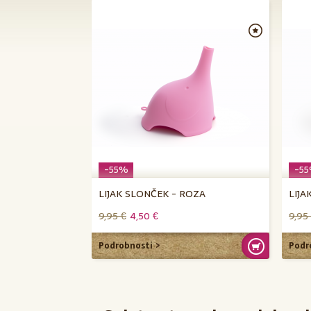
-55%
-5
LIJAK SLONČEK - ROZA
LIJA
9,95 €
4,50 €
9,95
Podrobnosti
Podr