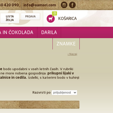
40 420 090
info@aamori.com
0
LISTA
PRIJAVA
KOŠARICA
ŽELJA
A IN ČOKOLADA
DARILA
ZNAMKE
‹ Nazaj
se
bodo upodabni v vseh letnih časih. V rubriki
erih ne more nobena gospodinja:
prikupni lijaki v
lnice in cedila.
Izdelki, s katerimi bodo v kuhinji
Razvrsti po