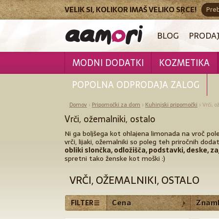
VELIK SI, KOLIKOR IMAŠ VELIKO SRCE!
Pre
BLOG
PRODAJ
MODNI DODATKI
KOZMETIKA
POPOLNA ODPRODAJA ZALOG
Domov
›
Pripomočki za dom
›
Kuhinjski pripomočki
›
Vrči, 
Vrči, ožemalniki, ostalo
Ni ga boljšega kot ohlajena limonada na vroč pole
vrči, lijaki, ožemalniki so poleg teh priročnih do
obliki slončka, odložišča, podstavki, deske, z
spretni tako ženske kot moški :)
VRČI, OŽEMALNIKI, OSTALO
Cena
Znam
FILTER