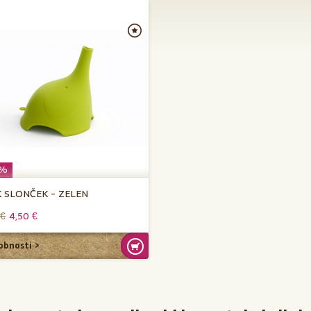
5%
K SLONČEK - ZELEN
 €
4,50 €
obnosti