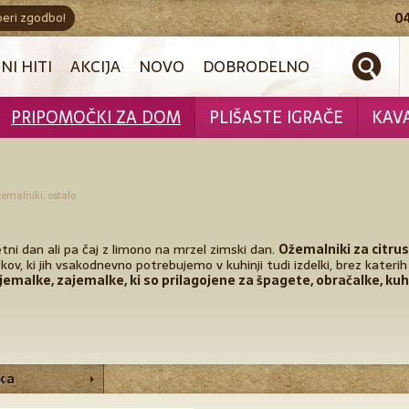
beri zgodbo!
0
NI HITI
AKCIJA
NOVO
DOBRODELNO
PRIPOMOČKI ZA DOM
PLIŠASTE IGRAČE
KAV
ožemalniki, ostalo
tni dan ali pa čaj z limono na mrzel zimski dan.
Ožemalniki za citru
datkov, ki jih vsakodnevno potrebujemo v kuhinji tudi izdelki, brez kat
ajemalke, zajemalke, ki so prilagojene za špagete, obračalke, kuha
ka