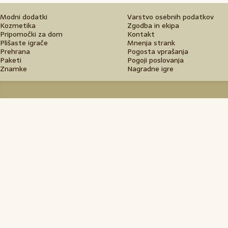
Modni dodatki
Varstvo osebnih podatkov
Kozmetika
Zgodba in ekipa
Pripomočki za dom
Kontakt
Plišaste igrače
Mnenja strank
Prehrana
Pogosta vprašanja
Paketi
Pogoji poslovanja
Znamke
Nagradne igre