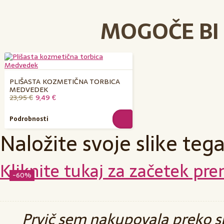
MOGOČE BI 
PLIŠASTA KOZMETIČNA TORBICA
MEDVEDEK
23,95 €
9,49 €
Podrobnosti
Naložite svoje slike teg
Kliknite tukaj za začetek pre
-60%
Prvič sem nakupovala preko sp