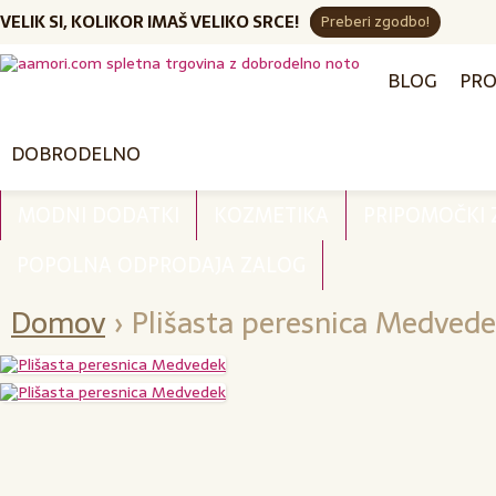
VELIK SI, KOLIKOR IMAŠ VELIKO SRCE!
Preberi zgodbo!
BLOG
PRO
DOBRODELNO
MODNI DODATKI
KOZMETIKA
PRIPOMOČKI
POPOLNA ODPRODAJA ZALOG
Domov
›
Plišasta peresnica Medved