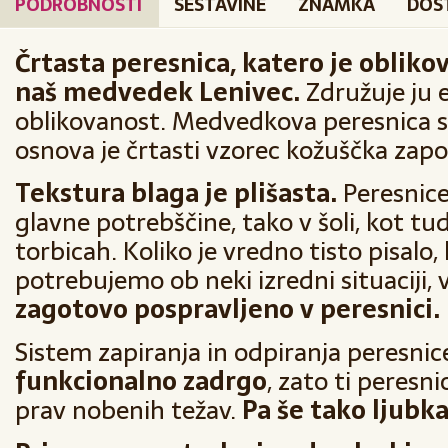
PODROBNOSTI
SESTAVINE
ZNAMKA
DOS
Črtasta peresnica, katero je obliko
naš medvedek Lenivec.
Združuje ju 
oblikovanost. Medvedkova peresnica s
osnova je črtasti vzorec kožuščka zapo
Tekstura blaga je plišasta.
Peresnic
glavne potrebščine, tako v šoli, kot tu
torbicah. Koliko je vredno tisto pisalo, 
potrebujemo ob neki izredni situaciji, 
zagotovo pospravljeno v peresnici.
Sistem zapiranja in odpiranja peresnic
funkcionalno zadrgo
, zato ti peresn
prav nobenih težav.
Pa še tako ljubka 