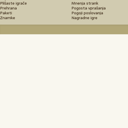
Plišaste igrače
Mnenja strank
Prehrana
Pogosta vprašanja
Paketi
Pogoji poslovanja
Znamke
Nagradne igre