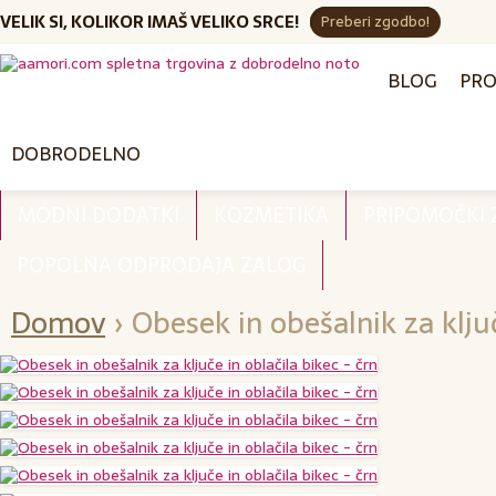
VELIK SI, KOLIKOR IMAŠ VELIKO SRCE!
Preberi zgodbo!
BLOG
PRO
DOBRODELNO
MODNI DODATKI
KOZMETIKA
PRIPOMOČKI
POPOLNA ODPRODAJA ZALOG
Domov
›
Obesek in obešalnik za ključ