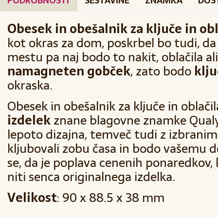
PODROBNOSTI
SESTAVINE
ZNAMKA
DOS
Obesek in obešalnik za ključe in obl
kot okras za dom, poskrbel bo tudi, da
mestu pa naj bodo to nakit, oblačila ali
namagneten gobček
, zato bodo
klju
okraska.
Obesek in obešalnik za ključe in oblačil
izdelek
znane blagovne znamke Qualy,
lepoto dizajna, temveč tudi z izbranimi
kljubovali zobu časa in bodo vašemu 
se, da je poplava cenenih ponaredkov, ki
niti senca originalnega izdelka.
Velikost
: 90 x 88.5 x 38 mm