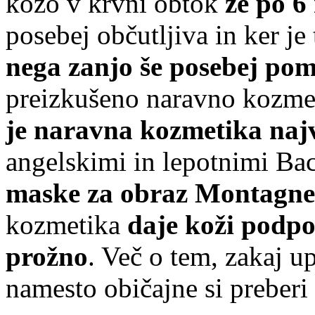
kožo v krvni obtok
že po 6
posebej občutljiva in ker je 
nega zanjo še posebej p
preizkušeno naravno kozmet
je naravna kozmetika najv
angelskimi in lepotnimi Ba
maske za obraz Montagne
kozmetika
daje koži podpo
prožno
. Več o tem, zakaj u
namesto običajne si preberi