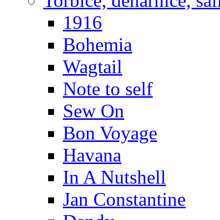
Torbice, denarnice, šal
1916
Bohemia
Wagtail
Note to self
Sew On
Bon Voyage
Havana
In A Nutshell
Jan Constantine