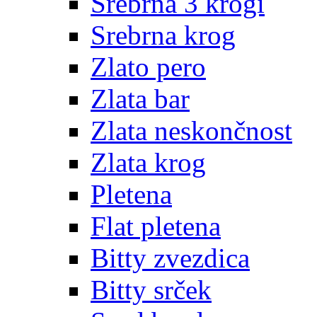
Srebrna 3 krogi
Srebrna krog
Zlato pero
Zlata bar
Zlata neskončnost
Zlata krog
Pletena
Flat pletena
Bitty zvezdica
Bitty srček