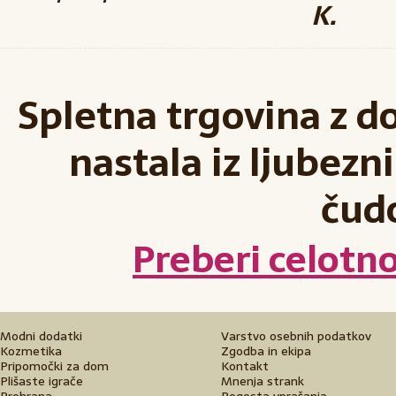
K.
Spletna trgovina z d
nastala iz ljubezni
čud
Preberi celotn
Modni dodatki
Varstvo osebnih podatkov
Kozmetika
Zgodba in ekipa
Pripomočki za dom
Kontakt
Plišaste igrače
Mnenja strank