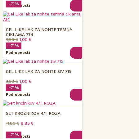
-71%
Podrobnosti
GEL LIKE LAK ZA NOHTE TEMNA
CIKLAMA 734
3,50 €
1,00 €
-71%
Podrobnosti
GEL LIKE LAK ZA NOHTE SIV 715
3,50 €
1,00 €
-71%
Podrobnosti
SET KROŽNIKOV 4/1, ROZA
11,80 €
8,85 €
-71%
Podrobnosti