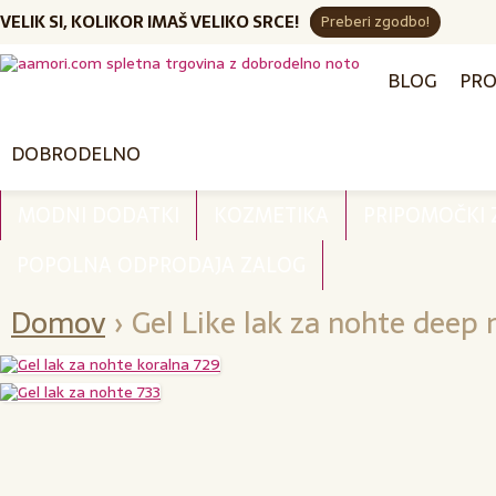
VELIK SI, KOLIKOR IMAŠ VELIKO SRCE!
Preberi zgodbo!
BLOG
PRO
DOBRODELNO
MODNI DODATKI
KOZMETIKA
PRIPOMOČKI
POPOLNA ODPRODAJA ZALOG
Domov
›
Gel Like lak za nohte deep