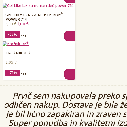
GEL LIKE LAK ZA NOHTE RDEČ
POWER 714
3,50 €
1,00 €
-25%
Podrobnosti
KROŽNIK BEŽ
2,95 €
-71%
Podrobnosti
Prvič sem nakupovala preko sp
odličen nakup. Dostava je bila ž
je bil lično zapakiran in zraven 
Super ponudba in kvalitetni izd