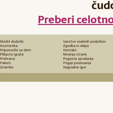
čud
Preberi celotn
Modni dodatki
Varstvo osebnih podatkov
Kozmetika
Zgodba in ekipa
Pripomočki za dom
Kontakt
Plišaste igrače
Mnenja strank
Prehrana
Pogosta vprašanja
Paketi
Pogoji poslovanja
Znamke
Nagradne igre