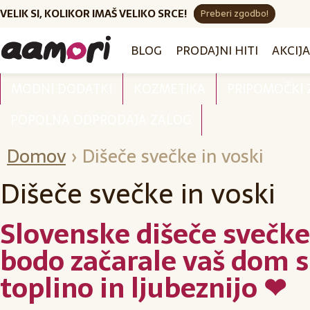
VELIK SI, KOLIKOR IMAŠ VELIKO SRCE!
Preberi zgodbo!
BLOG
PRODAJNI HITI
AKCIJA
MODNI DODATKI
KOZMETIKA
PRIPOMOČKI
POPOLNA ODPRODAJA ZALOG
Domov
›
Dišeče svečke in voski
Dišeče svečke in voski
Slovenske dišeče svečke,
bodo začarale vaš dom s
toplino in ljubeznijo ❤